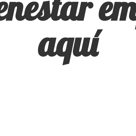
ienestar
em
aquí