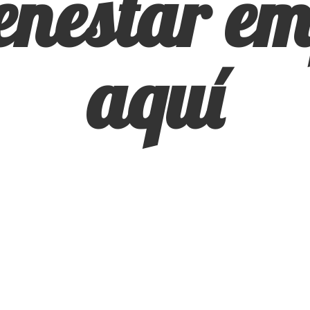
ienestar
em
aquí