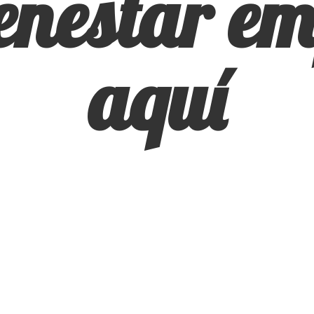
ienestar
em
aquí