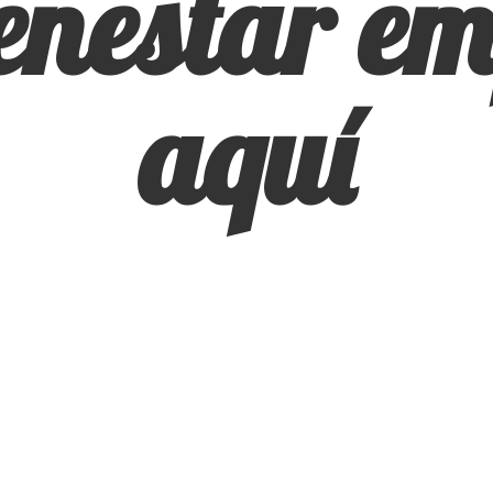
ienestar
em
aquí