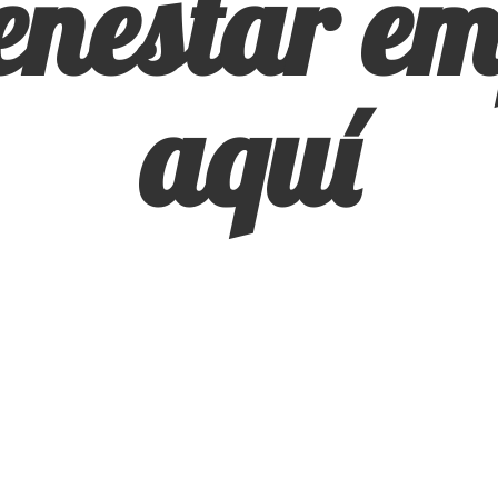
ienestar
em
aquí