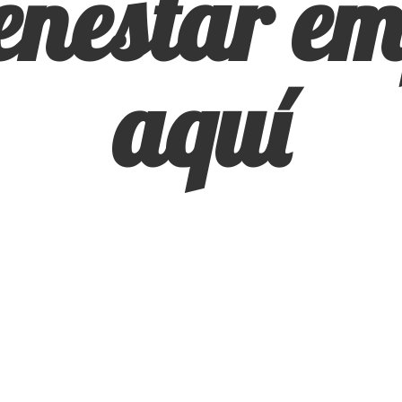
ienestar
em
aquí